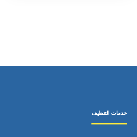
رقم الهاتف
0545681606
خدمات التنظيف
مكافحة الآفات
مركبة