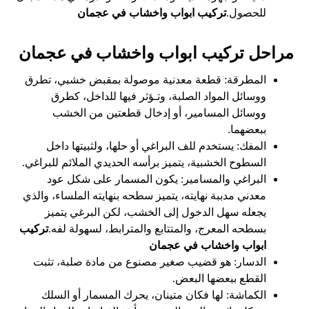
للحصول.
تركيب ابواب واخشاب في عجمان
مراحل تركيب ابواب واخشاب في عجمان
المطرقة: قطعة معدنية موصولة بمقبض خشبي، تطرق
ووسائل المواد الصلبة، وتـؤثر فيها للداخل، كطرق
ووسائل المسامير، أو إدخال قطعتين من الخشب
ببعضهما.
المفك: يستخدم للف البراغي أو حلها، ولثبيتها داخل
السطوح الخشبية، يتميز برأسه الحديدي الملائم للبراغي.
البراغي والمسامير: يكون المسمار على شكل عود
معدني مدببة نهايته، يتميز سطحه بنهايته الملساء، والذي
يجعله سهل الدخول إلى الخشب، لكن البرغي يتميز
بسطحه المعرج، والمتتابع والمترابط، لسهولة لفه.
تركيب
ابواب واخشاب في عجمان
الدسار: هو قضيب صغير مصنوع من مادة صلبة، تثبت
القطع ببعضها البعض.
الكماشة: لها فكان متينان، يحرك المسمار أو السلك