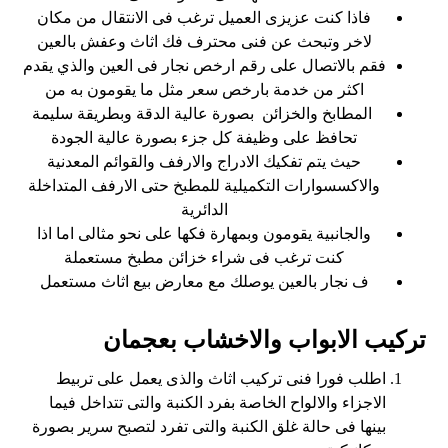
فاذا كنت عزيزى العميل ترغب فى الانتقال من مكان
لاخر وتبحث عن فنى محترف فك اثاث وعفش بالعين
فقم بالاتصال على رقم ارخص نجار فى العين والذي يقدم
اكثر من خدمة بارخص سعر مثل ما يقومون به من
المطابخ والخزائن بصورة عالية الدقة وبطريقة سليمة
تحافظ على وظيفة كل جزء بصورة عالية الجودة
حيث يتم تفكيك الادراج والارفف والقوائم المعدنية
والاكسسوارات التكميلية للمطبخ حتى الارفف المتداخلة
الدائرية
والجانبية يقومون وبمهارة فكها على نحو مثالى اما اذا
كنت ترغب فى شراء خزائن مطبخ مستعملة
ف نجار بالعين يوصلك مع معارض بيع اثاث مستعمل
تركيب الابواب والاخشاب بعجمان
اطلب فورا فنى تركيب اثاث والذى يعمل على تربيط
الاجزاء والالواح الخاصة بفرد الكنبة والتى تتداخل فيما
بينها فى حالة غلق الكنبة والتى تفرد لتصبح سرير بصورة