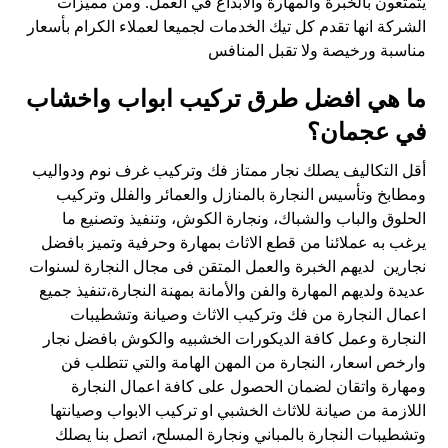
يتمتعون بالخبرة والمهارة والابداع في العمل. ومن مميزات
الشركة انها تقدم كل تيك الخدمات لجميعا لعملاء الكرام بأسعار
مناسبة ورخيصة ولا تقبل المنافس
ما هي افضل طرق تركيب ابواب واخشاب
في عجمان؟
أقل التكاليف يصلك نجار ممتاز فك وتركيب غرف نوم ودواليب
ومطابخ وتأسيس النجارة بالمنازل والعمائر والفلل وتركيب
الحلوق والباب والشباك، ونجارة الكوش، وتنفيذ وتصنيع ما
يرغب به عملائنا من قطع الاثاث بمهارة وحرفية وتميز بافضل
نجارين لديهم الخبرة والعمل المتقن فى مجال النجارة لسنوات
عديدة ولديهم المهارة والفن والأمانة بمهنة النجارة،تنفيذ جميع
اعمال النجارة من فك وتركيب الاثاث وصيانة وتشطيبات
النجارة وعمل كافة الديكورات الخشبيه والكوش بافضل نجار
وارخص اسعار، النجارة من المهن الهامة والتي تتطلب فن
ومهارة واتقان لضمان الحصول على كافة اعمال النجارة
اللازمة من صيانة للاثاث الخشبي او تركيب الابواب وصيانتها
وتشطيبات النجارة بالمباني ونجارة المسلح، اتصل بنا يصلك