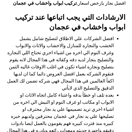
افضل نجار بارخص اسعار.
تركيب ابواب واخشاب في عجمان
الارشادات التي يجب اتباعها عند تركيب
ابواب واخشاب في عجمان
افضل الشركات علي الاطلاق لتصليح شامل يشمل
الخشب والنجاره للمنازل والاخشاب والاثاث والابواب
وغرف النوم الي اخره من اشياء اخري تحتاج اللي النجاره
والتصليح بنجار لديه دقه وكفائه في هذا المجال لانه يقوم
بتصليح ونجاره اشياء تكون في اغلب الاوقات غاليه الثمن
فتقوم الشركه بعمل افضل العروض دائما كما ان لديها
اكفأ العالمين في هذا المجال فهي شركه تضمن لك العمل
الدقيق والتصليح الذي لايأتي
بعده تلف او خطأ بدقه واعتناء كامل اتجاه الاثاث او
الابواب او مكاتب او غرف النوم او النيش الي اخره من
اشياء اخري تريد تصميمها علي يد نجار محترف او
تصليحها علي يد نجار في عجمان محترفين ولديهم خبره
كبيره منذ فترت كبيره فهم يقومون بالعمل ايضا بادوات
دقيقه واجهزة حديثه ومعدات رائعه ونادره في هذا المجال