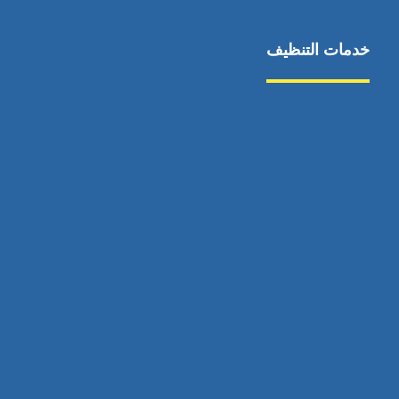
خدمات التنظيف
مكافحة الآفات
مركبة
بناء
غسيل سيارة
صيانة
تجاري
عادي
خدمات
الداخلية
الخارج
اتصال
لورم
معلومات
الخارج
خدمات
خدمات ساخنة