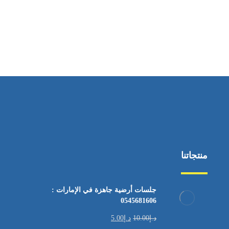
ساعات العمل
من السبت إلى الجمعة 9:٠٠ - 12:٠٠
منتجاتنا
جلسات أرضية جاهزة في الإمارات :
0545681606
د.إ
10.00
د.إ
5.00