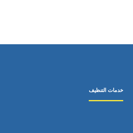
رقم الهاتف
0545681606
خدمات التنظيف
مكافحة الآفات
مركبة
بناء
غسيل سيارة
صيانة
تجاري