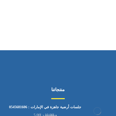
ساعات العمل
من السبت إلى الجمعة 9:٠٠ - 12:٠٠
منتجاتنا
جلسات أرضية جاهزة في الإمارات : 0545681606
د.إ
10.00
د.إ
5.00