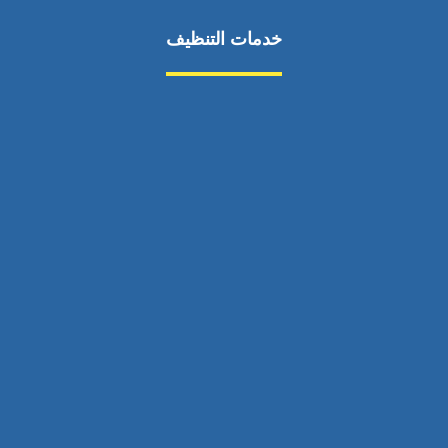
خدمات التنظيف
مكافحة الآفات
مركبة
بناء
غسيل سيارة
صيانة
تجاري
عادي
خدمات
الداخلية
الخارج
اتصال
لورم
معلومات
الخارج
خدمات