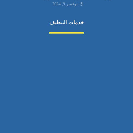
نوفمبر 9, 2024
خدمات التنظيف
مكافحة الآفات
مركبة
بناء
غسيل سيارة
صيانة
تجاري
عادي
خدمات
الداخلية
الخارج
اتصال
لورم
معلومات