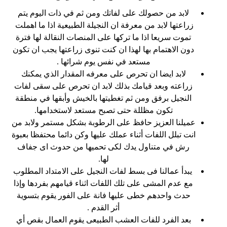
لابد من حصولك على لفاتك ومن ثم في ذات اليوم يتم
زراعتها لابد من معرفة ان النجيلة الطبيعية اذا ما اهملت
تموت سريعا اذا ما تركها على المنصات النقالة لها فترة
دون الاهتمام بها لهذا ان كنت تنوى زراعتها يجب ان تكون
مستعد في نفس يوم شرائها .
لابد ايضا ان تحرص على معرفه المقدار الذي يمكنك
زراعته وبعد قيامك بذلك لابد ان تحرص على سقى لفات
النجيل برفق ومن ثم تغطيتها بالخيش وأبقها في منطقة
تكون مظللة حتى تصبح مستعد لاستخدامها.
عميلنا العزيز حافظ على الرطوبة بشكل مستمر ولابد من
انت تبلل اللفات أثناء عملك عليها وكن دائما محتفظا بعبوة
رش في متناول يدك لكى تحميها من حدوث اى جفاف
لها.
يبدأ عمالنا فى بسط لفات النجيل على الامتداد المطلوب
مع عدم المشى على تلك اللفات اثناء قيامهم بفردها وإذا
حدث واحدهم خطى عليها فانة على الفور يقوم بتسوية
أثر القدم .
بعد الفرد للفات العشب الطبيعى يقوم العمال بقص أي