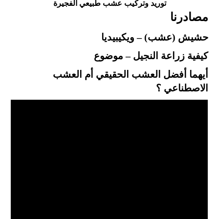
توريد وتركيب عشب طبيعي الفجيرة
مصادرنا
حشيش (عشب) – ويكيبيديا
كيفية زراعة النجيل – موضوع
أيهما أفضل العشب الحقيقي أم العشب
الاصطناعي ؟