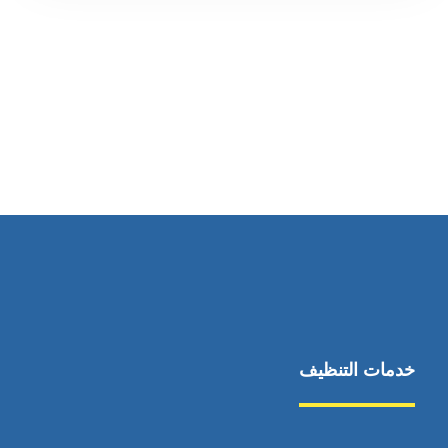
رقم الهاتف
0545681606
خدمات التنظيف
مكافحة الآفات
مركبة