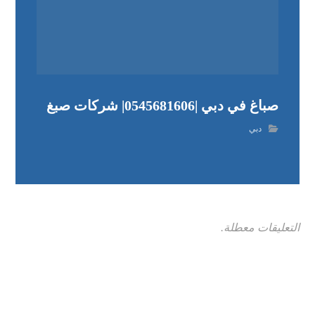
صباغ في دبي |0545681606| شركات صبغ
دبي
التعليقات معطلة.