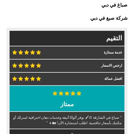
صباغ في دبي
شركة صبغ في دبي
التقيم
خدمة ممتازة
ارخص الاسعار
افضل عمالة
ممتاز
" صباغ في الشارقة 🎨🖌️ نوفر ألوانًا أنيقة وخدمات دهان احترافية لمنزلك أو
مكتبك بأسعار تنافسية. اطلب استشارة الآن! 🏡🔹 "