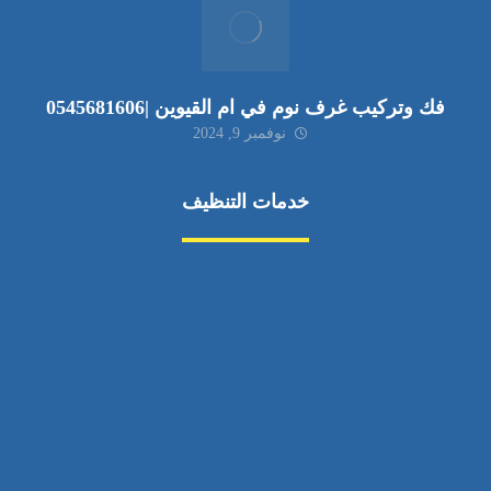
فك وتركيب غرف نوم في ام القيوين |0545681606
نوفمبر 9, 2024
خدمات التنظيف
مكافحة الآفات
مركبة
بناء
غسيل سيارة
صيانة
تجاري
عادي
خدمات
الداخلية