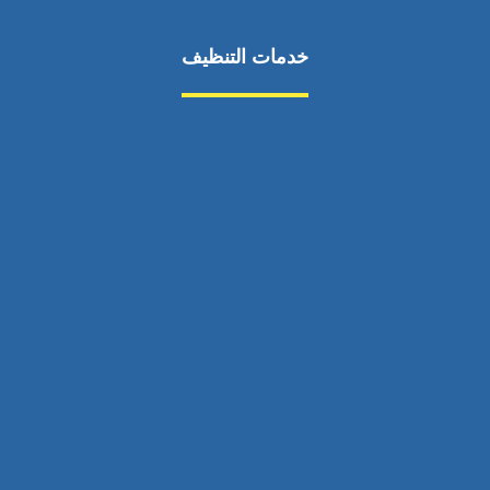
خدمات التنظيف
مكافحة الآفات
مركبة
بناء
غسيل سيارة
صيانة
تجاري
عادي
خدمات
الداخلية
الخارج
اتصال
لورم
معلومات
الخارج