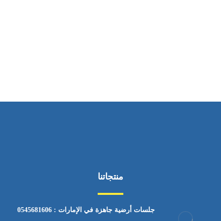
ساعات العمل
من السبت إلى الجمعة 9:٠٠ - 12:٠٠
منتجاتنا
جلسات أرضية جاهزة في الإمارات : 0545681606