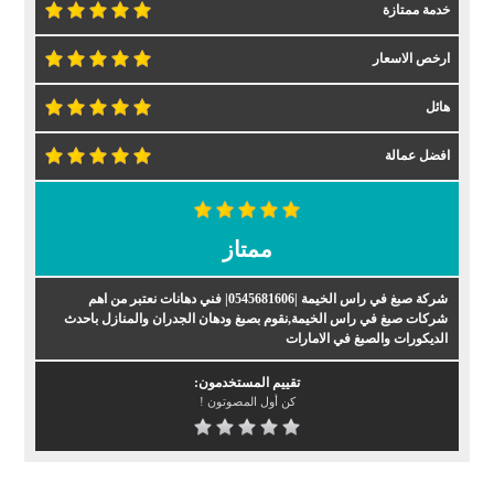
خدمة ممتازة
ارخص الاسعار
هائل
افضل عمالة
ممتاز
شركة صبغ في راس الخيمة |0545681606| فني دهانات نعتبر من اهم
شركات صبغ في راس الخيمة,نقوم بصبغ ودهان الجدران والمنازل باحدث
الديكورات والصبغ في الامارات
تقييم المستخدمون:
كن أول المصوتون !