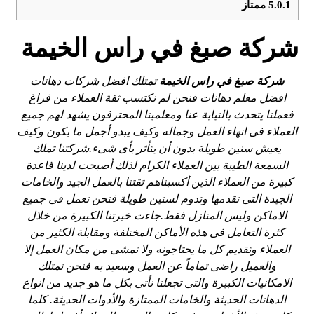
5.0.1
ممتاز
شركة صبغ في راس الخيمة
شركة صبغ في
راس الخيمة
تمتلك افضل شركات دهانات
افضل معلم دهانات فنحن لم نكتسب ثقة العملاء من فراغ
فعملنا يتحدث بالنيابة عنا ومعلمينا المحترفون يشهد لهم جميع
العملاء فى انهاء العمل وجماله وكيف يبدو أجمل ما يكون وكيف
يعيش سنين طويلة بدون أن يتأثر بأى شىء.شركتنا تملك
السمعة الطيبة بين العملاء الكرام لذلك أصبحت لدينا قاعدة
كبيرة من العملاء الذين أكسبناهم ثقتنا بالعمل الجيد والخامات
الجيدة التى نقدمها وتدوم لسنين طويلة فنحن نعمل فى جميع
الاماكن وليس المنازل فقط.جاءت خبرتنا الكبيرة من خلال
كثرة التعامل فى هذه الأماكن المختلفة ومقابلة الكثير من
العملاء وتقديم كل ما يحتاجونه ولا نمشى من مكان العمل إلا
والعميل راضى تماماً عن العمل وسعيد به فنحن نمتلك
الامكانيات الكبيرة والتى تجعلنا نأتى بكل ما هو جديد من انواع
الدهانات الحديثة والخامات الممتازة والأدوات الحديثة. كلما