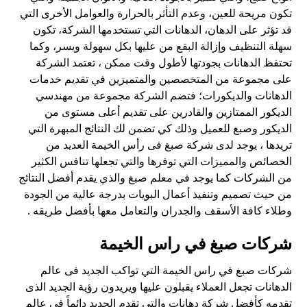
تكون مريحة للعين، وعدم التأثر بالحرارة والعوامل الأخرى التي
قد تؤثر على الدهان، الدهانات التي تستخدمها الشركة، تكون
سهلة التنظيف وإزالة البقع من عليها بكل سهولة ويسر، وكما
تحتفظ الدهانات بجودتها لأطول وقت ممكن ، تعتمد الشركة
على مجموعة من المتخصصين والمتميزين في تقديم خدمات
الدهانات والديكورات؛ فتضم الشركة مجموعة من مهندسي
الديكور الممتازين والقادرين على تقديم أعلى مستوى من
الديكور وصبغ للعميل وذلك كي تضمن لك النتائج المبهرة التي
تريدها ، يوجد لدى شركة صبغ فى رأس الخيمة العديد من
الخصائص والمميزات التي توفرها والتي تجعلها تنافس الكثير
من الشركات كما يوجد في معلم صبغ والذي يقدم أفضل النتائج
من حيث تصميم وتنفيذ أعمال البويات بدرجة عالية من الجودة
وطلاء كافة الأسقف والجدران والتعامل معها بأفضل طريقه .
شركات صبغ في راس الخيمة
شركات صبغ في راس الخيمة التي تواكب الجديد فى عالم
الدهانات تجعل العملاء يقبلون عليها ويريدون رؤية الجديد الذى
تقدمه كأفضل شركة دهانات والتى تقدم الجديد دائماً فى عالم