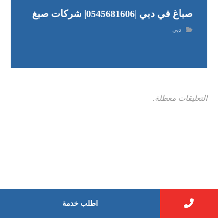
صباغ في دبي |0545681606| شركات صبغ
دبي
التعليقات معطلة.
اطلب خدمة