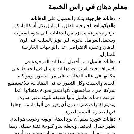
معلم دهان في راس الخيمة
دهانات خارجية:
يمكن الحصول على
الدهانات
والديكورات
الخارجية للفلل والمنازل بكل أشكالها، كما
تتوفر مجموعة مميزة من الدهانات التي تدوم لسنوات
وتتحمل العوامل الجوية التي تؤثر بالسلب على لون
الدهان وعمره الافتراضي على الواجهات الخارجية
للمنازل.
دهانات هامبل:
من أفضل الدهانات الموجودة في
الأسواق، حيث استمرت دهانات هامبل في الحفاظ على
مكانتها في عالم الدهانات على مر العصور، ومواكبة
الجديد والحديث وكل التطورات في الدهانات، فلا تستطيع
شركة أخرى منافستها، لأنها تتميز بجودة منتجاتها ،كما
عرفت دهانات هامبل بأنها صديقة للبيئة وغير ضارة،
وتدوم لفترات طويلة دون أي يغير في ألوانها، مما جعلها
في الصدارة بالنسبة لغيرها.
دهانات جوتن:
نعلم أن نوع الدهان ولونه وجودته هو الذي
يظهر جمال الحائط، ويجعله يبدو كلوحة فنية جميلة، وهذا
ما في دهانات جوتن، حيث تعد دهانات جوتن من أروع