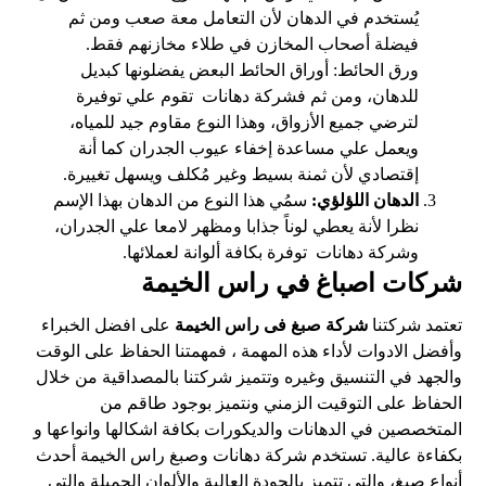
يُستخدم في الدهان لأن التعامل معة صعب ومن ثم
فيضلة أصحاب المخازن في طلاء مخازنهم فقط.
ورق الحائط: أوراق الحائط البعض يفضلونها كبديل
للدهان، ومن ثم فشركة دهانات تقوم علي توفيرة
لترضي جميع الأزواق، وهذا النوع مقاوم جيد للمياه،
ويعمل علي مساعدة إخفاء عيوب الجدران كما أنة
إقتصادي لأن ثمنة بسيط وغير مُكلف ويسهل تغييرة.
الدهان اللؤلؤي:
سمُي هذا النوع من الدهان بهذا الإسم
نظرا لأنة يعطي لوناً جذابا ومظهر لامعا علي الجدران،
وشركة دهانات توفرة بكافة ألوانة لعملائها.
شركات اصباغ في راس الخيمة
تعتمد شركتنا
شركة
صبغ فى راس الخيمة
على افضل الخبراء
وأفضل الادوات لأداء هذه المهمة ، فمهمتنا الحفاظ على الوقت
والجهد في التنسيق وغيره وتتميز شركتنا بالمصداقية من خلال
الحفاظ على التوقيت الزمني ونتميز بوجود طاقم من
المتخصصين في الدهانات والديكورات بكافة اشكالها وانواعها و
بكفاءة عالية. تستخدم شركة دهانات وصبغ راس الخيمة أحدث
أنواع صبغ، والتي تتميز بالجودة العالية والألوان الجميلة والتي