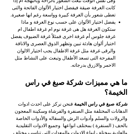
وفى نفس الوقت تبعث الشعور بالراحة وبالبهجة أم إذا
كانت الغرفة ضيقة فيفضل اختيار الألوان الفاتحة والتى
تعطى شعور بأن الغرفة كبيرة وواسعة رغم انها صغيرة.
يفضل اختيار الألوان على حسب نوع الغرفة و ماذا
ستكون الغرفة هل هى غرفة نوم ام غرفة اطفال ام
غرفة جلوس أم غرفة اخرى فمثلاً غرفة الضيوف يفضل
اختيار ألوان هادئة تبين وتظهر الذوق العصرى والاناقة
والرقى غرفة مثل غرفة الاطفال يجب اختيار الالوان
المفرحة التى تسعد الأطفال وتبعث على النشاط مثل
الاحمر والازرق بدرجاته.
ما هي مميزات شركة صبغ في راس
الخيمة؟
شركة صبغ في راس الخيمة
فنحن نركز على احدث ادوات
الدهانات المختلفة مثل الصنفرة والفرشاة وسكينة المعجون
والرولات والسلم وأدوات الرش والسقاله والأدوات الخاصة
بالحف ( السنفرة ) بمختلف انواعها وجميع الادوات التقليدية
والعادية بمختلف انواع الادوات والمعدات التى تناسب مختلف