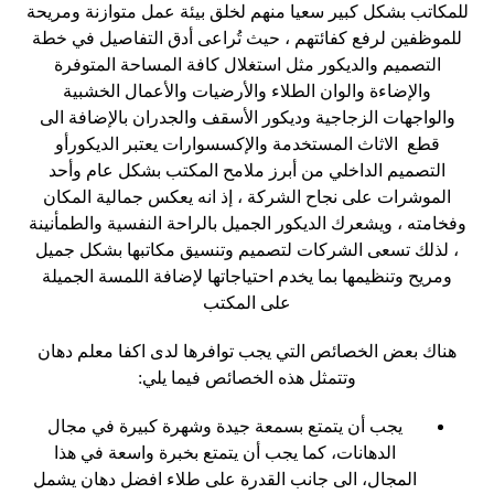
للمكاتب بشكل كبير سعيا منهم لخلق بيئة عمل متوازنة ومريحة
للموظفين لرفع كفائتهم ، حيث تُراعى أدق التفاصيل في خطة
التصميم والديكور مثل استغلال كافة المساحة المتوفرة
والإضاءة والوان الطلاء والأرضيات والأعمال الخشبية
والواجهات الزجاجية وديكور الأسقف والجدران بالإضافة الى
قطع الاثاث المستخدمة والإكسسوارات يعتبر الديكورأو
التصميم الداخلي من أبرز ملامح المكتب بشكل عام وأحد
الموشرات على نجاح الشركة ، إذ انه يعكس جمالية المكان
وفخامته ، ويشعرك الديكور الجميل بالراحة النفسية والطمأنينة
، لذلك تسعى الشركات لتصميم وتنسيق مكاتبها بشكل جميل
ومريح وتنظيمها بما يخدم احتياجاتها لإضافة اللمسة الجميلة
على المكتب
هناك بعض الخصائص التي يجب توافرها لدى اكفا معلم دهان
وتتمثل هذه الخصائص فيما يلي:
يجب أن يتمتع بسمعة جيدة وشهرة كبيرة في مجال
الدهانات، كما يجب أن يتمتع بخبرة واسعة في هذا
المجال، الى جانب القدرة على طلاء افضل دهان يشمل