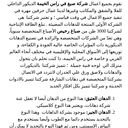
نقوم بجميع اعمال
شركة صبغ في راس الخيمة
الديكور الداخلي
للفلا والشقق والمكاتب وغيرها لدينا عمال حرفين مهره في
تنفيذ جميع الاعمال في وقت قياسي ؛
و تعتبر شركتنا هى
الشركة الأولى المنتجة للدهانات المضيئة . تبلغ الطاقة الإنتاجية
لشركتنا 3000 طن من
صباغ رخيص
الأصباغ المتخصصة سنوياً،
وهي تعدّ
من الشركات المتخصصة والرائدة في تصنيع الدهانات
الديكورية ذات المؤثرات الخاصة عالية الجودة و الكفاءة، و
توزيعها إلى الأسواق المحلية والإقليمية في مختلف
أنحاء العالم
العربي و خاصة في راس الخيمة، ذا كنت تحلم بان يتحول
منزلك الي لوحه فنية جميلة ؛ تتميز شركتنا بالديكورات
والدهانات ولاصق ورق علي الجدران لاتتردد في الاتصال
بشركتنا المتخصصة في دهانات الشارقة شركتنا تتميز بالادوات
الحديثة و شركتنا تتميز بكل افكار الجديد
الدهان العتيق:
هذا النوع من الدهان أيضا لا تغفل عنة
شركة دهانات، ويعتبر هذا النوع كلاسيكي.
الدهان الجير:
موجود بشركة الداهانات وهذا النوع
بالتحديد يستخدم دائما مع الطوب وأيضا يستخدم مع
البياض الإسمنتي، ومن ثم فهذا النوع بالتحديد لا يمكن أن