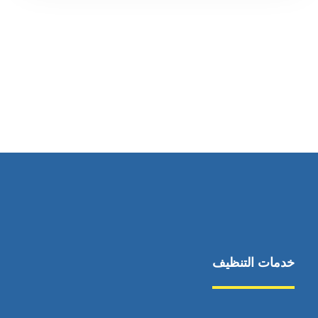
رقم الهاتف
0545681606
خدمات التنظيف
مكافحة الآفات
مركبة