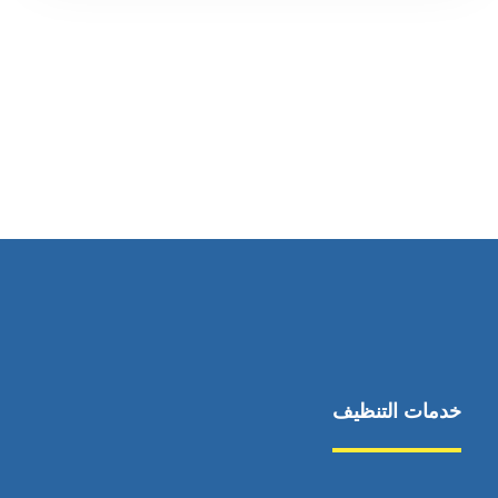
رقم الهاتف
0545681606
خدمات التنظيف
مكافحة الآفات
مركبة