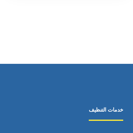
رقم الهاتف
0545681606
خدمات التنظيف
مكافحة الآفات
مركبة