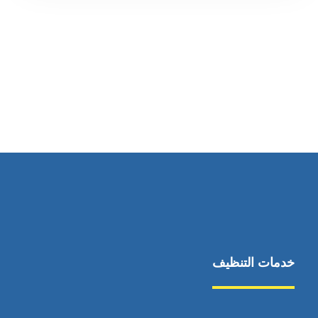
رقم الهاتف
0545681606
خدمات التنظيف
مكافحة الآفات
مركبة