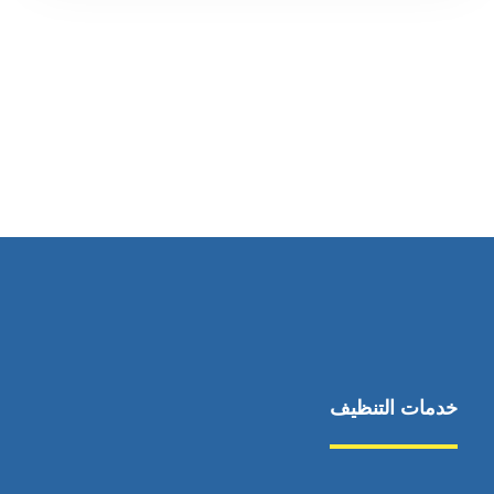
رقم الهاتف
0545681606
خدمات التنظيف
مكافحة الآفات
مركبة