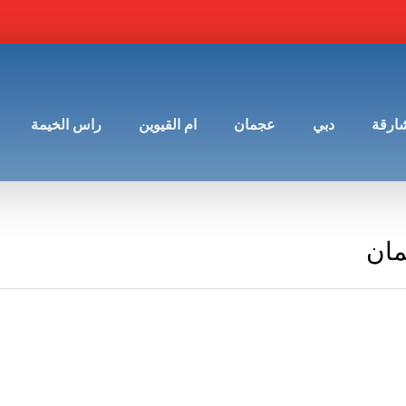
شارقة
دبي
عجمان
ام القيوين
راس الخيمة
مان