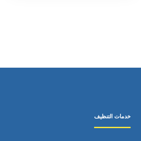
رقم الهاتف
0545681606
خدمات التنظيف
مكافحة الآفات
مركبة