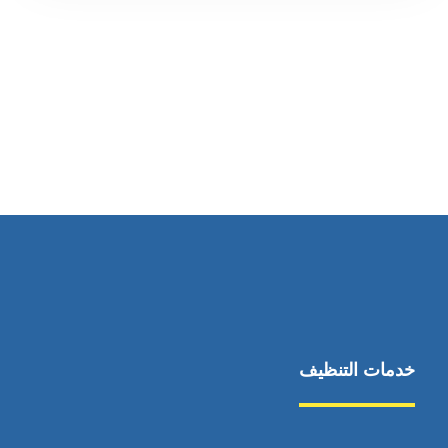
رقم الهاتف
0545681606
خدمات التنظيف
مكافحة الآفات
مركبة