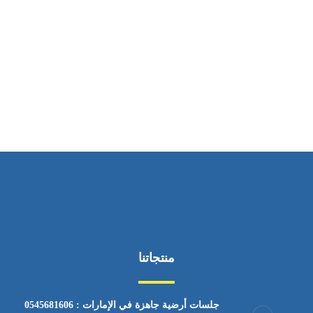
ساعات العمل
من السبت إلى الجمعة 9:٠٠ - 12:٠٠
منتجاتنا
جلسات أرضية جاهزة في الإمارات : 0545681606