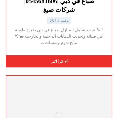
صباغ في دبي |0545681606|
شركات صبغ
نوفمبر 9, 2024
” 🔧 تجديد شامل للمنازل صباغ في دبي بخبرة طويلة
في صيانة وتحديث الدهانات الداخلية والخارجية 🧱💡
نتائج تدوم ولمسات ...
اقرأ أكثر