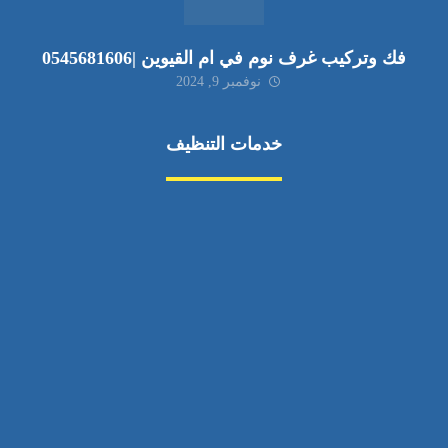
فك وتركيب غرف نوم في ام القيوين |0545681606
نوفمبر 9, 2024
خدمات التنظيف
مكافحة الآفات
مركبة
بناء
غسيل سيارة
صيانة
تجاري
عادي
خدمات
الداخلية
الخارج