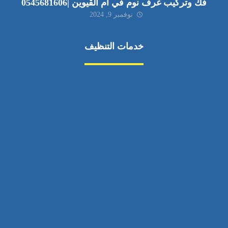
فك وتركيب غرف نوم في ام القيوين |0545681606
نوفمبر 9, 2024
خدمات التنظيف
مكافحة الآفات
مركبة
بناء
غسيل سيارة
صيانة
تجاري
عادي
خدمات
الداخلية
الخارج
اتصال
لورم
معلومات