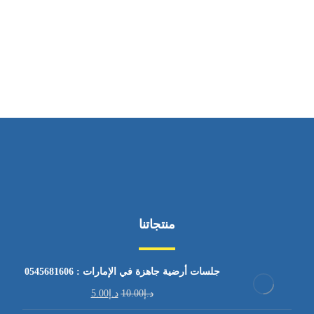
ساعات العمل
من السبت إلى الجمعة 9:٠٠ - 12:٠٠
منتجاتنا
جلسات أرضية جاهزة في الإمارات : 0545681606
د.إ
10.00
د.إ
5.00