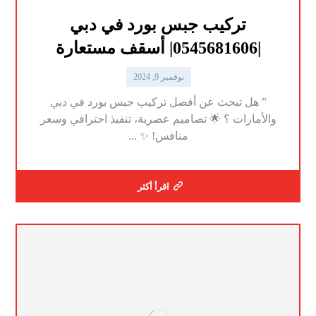
تركيب جبس بورد في دبي
|0545681606| أسقف مستعارة
نوفمبر 9, 2024
” هل تبحث عن أفضل تركيب جبس بورد في دبي
والأمارات ؟ 🌟 تصاميم عصرية، تنفيذ احترافي وسعر
منافس! ✨ ...
اقرأ أكثر