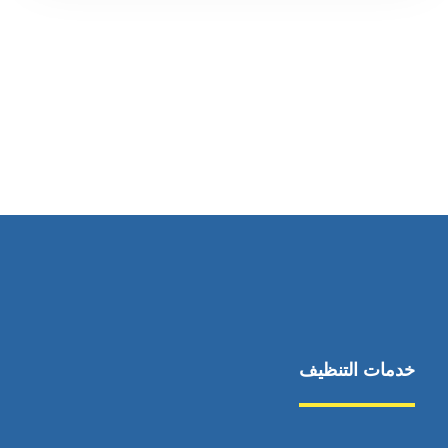
رقم الهاتف
0545681606
خدمات التنظيف
مكافحة الآفات
مركبة