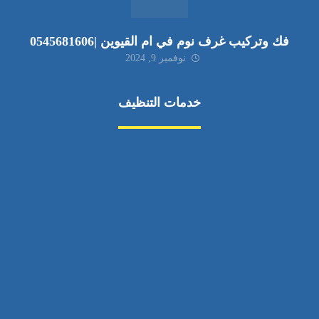
فك وتركيب غرف نوم في ام القيوين |0545681606
نوفمبر 9, 2024
خدمات التنظيف
مكافحة الآفات
مركبة
بناء
غسيل سيارة
صيانة
تجاري
عادي
خدمات
الداخلية
الخارج