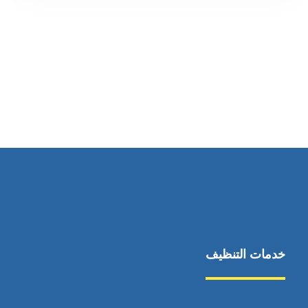
رقم الهاتف
0545681606
خدمات التنظيف
مكافحة الآفات
مركبة