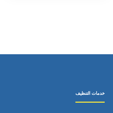
رقم الهاتف
0545681606
خدمات التنظيف
مكافحة الآفات
مركبة