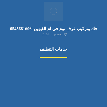
فك وتركيب غرف نوم في ام القيوين |0545681606
نوفمبر 9, 2024
خدمات التنظيف
مكافحة الآفات
مركبة
بناء
غسيل سيارة
صيانة
تجاري
عادي
خدمات