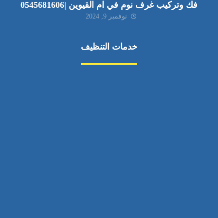
فك وتركيب غرف نوم في ام القيوين |0545681606
نوفمبر 9, 2024
خدمات التنظيف
مكافحة الآفات
مركبة
بناء
غسيل سيارة
صيانة
تجاري
عادي
خدمات
الداخلية
الخارج
اتصال
لورم