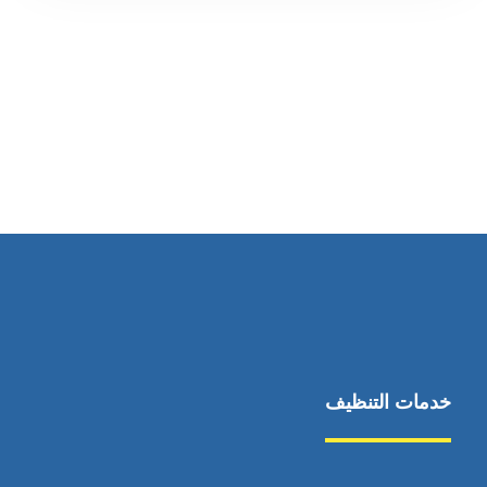
رقم الهاتف
0545681606
خدمات التنظيف
مكافحة الآفات
مركبة