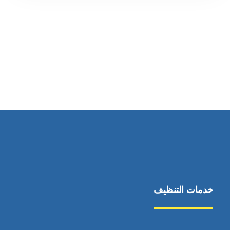
رقم الهاتف
0545681606
خدمات التنظيف
مكافحة الآفات
مركبة