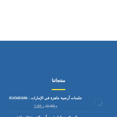
ساعات العمل
من السبت إلى الجمعة 9:٠٠ - 12:٠٠
منتجاتنا
جلسات أرضية جاهزة في الإمارات : 0545681606
د.إ
10.00
د.إ
5.00