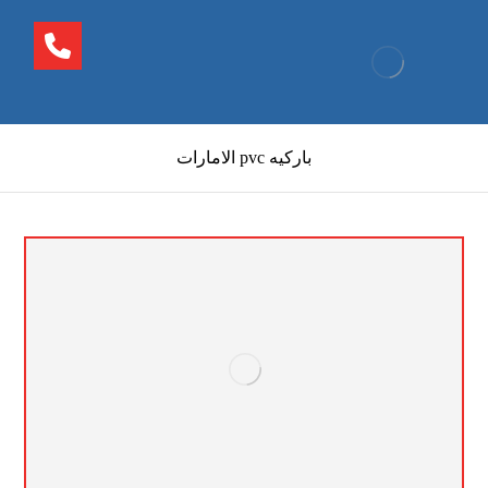
باركيه pvc الامارات