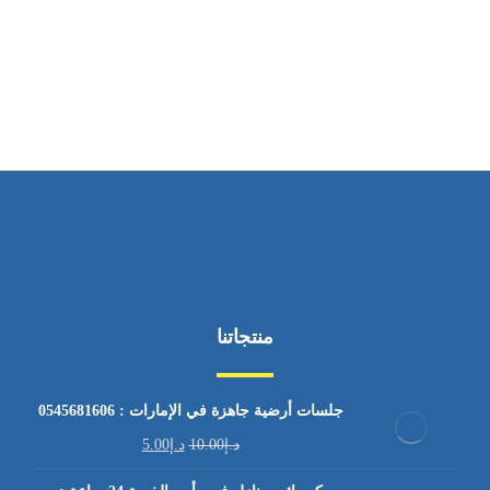
ساعات العمل
من السبت إلى الجمعة 9:٠٠ - 12:٠٠
منتجاتنا
جلسات أرضية جاهزة في الإمارات : 0545681606
د.إ
10.00
د.إ
5.00