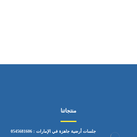
ساعات العمل
من السبت إلى الجمعة 9:٠٠ - 12:٠٠
منتجاتنا
جلسات أرضية جاهزة في الإمارات : 0545681606