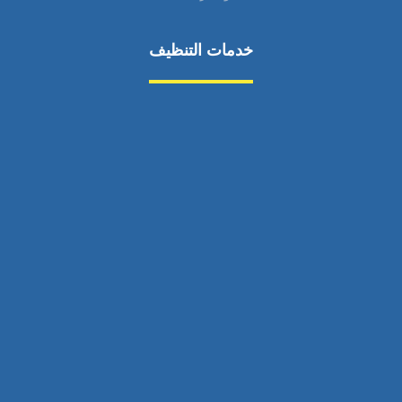
خدمات التنظيف
مكافحة الآفات
مركبة
بناء
غسيل سيارة
صيانة
تجاري
عادي
خدمات
الداخلية
الخارج
اتصال
لورم
معلومات
الخارج