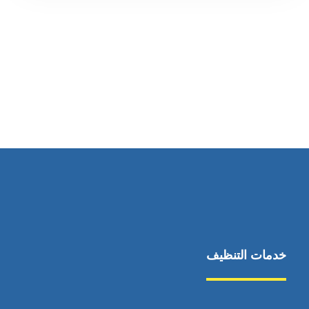
رقم الهاتف
0545681606
خدمات التنظيف
مكافحة الآفات
مركبة