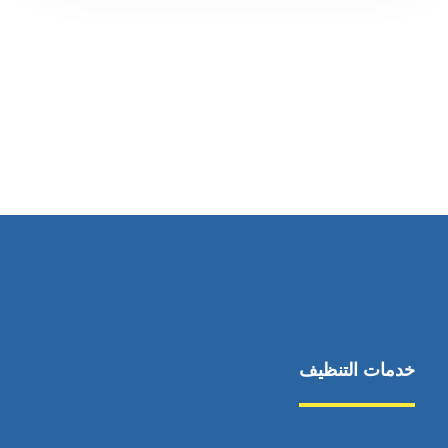
رقم الهاتف
0545681606
خدمات التنظيف
مكافحة الآفات
مركبة