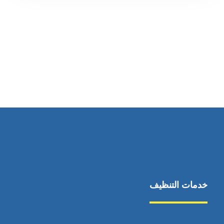
رقم الهاتف
0545681606
خدمات التنظيف
مكافحة الآفات
مركبة