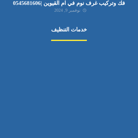
فك وتركيب غرف نوم في ام القيوين |0545681606
نوفمبر 9, 2024
خدمات التنظيف
مكافحة الآفات
مركبة
بناء
غسيل سيارة
صيانة
تجاري
عادي
خدمات
الداخلية
الخارج
اتصال
لورم