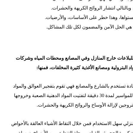
بالتالي انتشار الروائح الكريهة والحشرات.
ستواها، وهذا خطر على الأساسات، والأرضيات.
ي الحل الآمن والمضمون لكل تلك المشاكل.
لبلاعات خارج المنازل وفي المصانع ومحطات المياه وشركات
 البترولية ومصانع الأغذية كثيرة المخلفات، فمنها:
ة تستخدم بالشارع والمصانع فهي تقوم بتفجير العوالق والمواد
الصلبة من البلاعات فهي آلة ضغط توضع في فتحات التصريف للمواسير لمدة 30 دقيقة لتفتيت المواد الدهنية الصعبة وخروجها
يتروجين لإزالة الأوساخ والروائح الكريهة والحشرات.
زلي سهل الاستخدام فمن خلال التقاط الأشياء العالقة بالأحواض
اد كبيرة الحجم ثم القيام بمرحلة التنظيف من الأوساخ بسهولة.