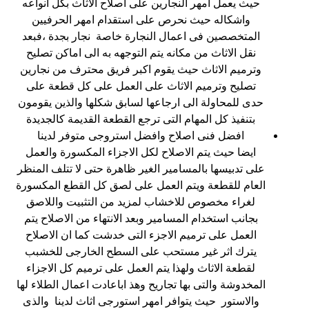
حيث يعمل امهر النجارين على اصلاح الاثاث بكل انواعه
واشكاله حيث نحرص على استقدام امهر الحرفيين
المتخصصين فى اعمال النجارة خاصة نجار بجدة ،فبعد
نقل الاثاث من مكانه يتم التوجهه به الى اماكن تصليح
وترميم الاثاث حيث يقوم اكبر فريق محترف من نجارين
تصليح وترميم الاثاث على العمل على كل قطعة على
حدى للمحاولة الى ارجاعها لسابق شكلها والذين يقومون
بتنفيذ كل المهام التى ترجع القطعة القديمة كالجديدة
افضل فنى اصلاح وافضل استروجى متوفر لدينا
ايضا حيث يتم الاصلاح لكل الاجزاء المكسورة والعمل
على تدبيسها بالمسامير الغير ظاهرة حتى لا تتلف المنظر
العام للقطعة ويتم العمل على لصق كل القطع المكسورة
لغراء مخصوص للاخشاب لمزيد من التثبيت واللاصق
بجانب استخدام المسامير وبعد الانتهاء من الاصلاح يتم
العمل على ترميم الاجزء التى خدشت كما ان الاصلاح
يترك اثر غير مستحب على السطح الخارجى للخشبب
لقطعة الاثاث ولهذا يتم العمل على ترميم كل الاجزاء
المخدوشة والتى بها تجاريح وهذ اباعادت اعمال الطلاء لها
والاستور حيث يتوافر امهر استورجى اثاث لدينا والذى