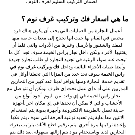
لضمان التركيب السليم لغرف النوم .
ما هي اسعار فك وتركيب غرف نوم ؟
أعمال النجارة من العمليات التي يجب أن يكون هناك فرد
مختص في القيام بها حيث انها تحتاج إلى معدات خاصة منها
المفك والشنيور والأزميل وغيرها من الأدوات والتي قلما أن
يقتنيها الأفراد ولكن داخل نجار براس الخيمة سوف تجد كل ما
تبحث عنه سواء الرغبة في تجديد النجارة او طلب نجارة جديدة
وأيضا صيانة الأجزاء التالفة وداخل
فك وتركيب غرف نوم في
راس الخيمة
سوف تجد عدد من المزايا التي تجعلنا أوائل في
تقديم خدمة النجارة ومنها يتوافر لدينا عدد كبير من النجارين
المدربين على أداء إي عمل تحت إي ظرف .يمكن أن تتواصل مع
نجار راس الخيمة في إي وقت من اليوم .أجود أنواع من
الأخشاب والتي لا يمكن أن تجدها في إي مكان اخر .أجهزة
حديثة تعمل بالطريقة الالكترونية وأجهزة يدوية يتم استخدام
الاثنين معا بداية يتم تحديد نوعية الغرفة التي سوف يتم فكها
وإعادة تركيبها مرة أخري .يتم ترقيم قطع الأثاث بترتيب يعرفه
النجارين لدينا وباستخدام مواد يتم إزالتها بسهولة .بعد ذلك يتم