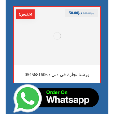
د.إ
50.00
د.إ
100.00
تخفيض!
ورشة نجارة في دبي : 0545681606