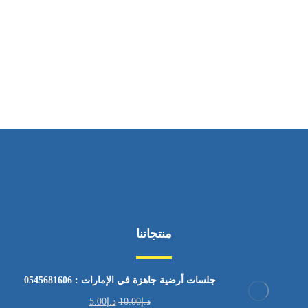
ساعات العمل
من السبت إلى الجمعة 9:٠٠ - 12:٠٠
منتجاتنا
جلسات أرضية جاهزة في الإمارات : 0545681606
د.إ
10.00
د.إ
5.00