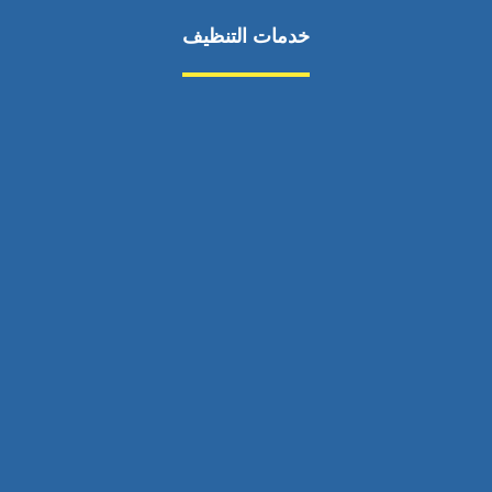
خدمات التنظيف
مكافحة الآفات
مركبة
بناء
غسيل سيارة
صيانة
تجاري
عادي
خدمات
الداخلية
الخارج
اتصال
لورم
معلومات
الخارج
خدمات