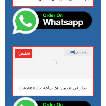
د.إ
5.00
د.إ
10.00
تخفيض!
نجار في عجمان 24 ساعة :0545681606