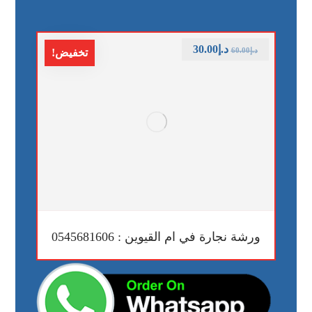
د.إ
30.00
د.إ
60.00
تخفيض!
ورشة نجارة في ام القيوين : 0545681606