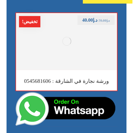
د.إ
40.00
د.إ
70.00
تخفيض!
ورشة نجارة في الشارقة : 0545681606