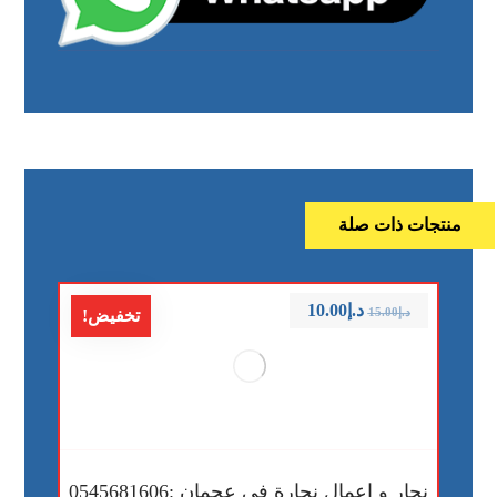
منتجات ذات صلة
د.إ
10.00
د.إ
15.00
تخفيض!
نجار و اعمال نجارة في عجمان :0545681606