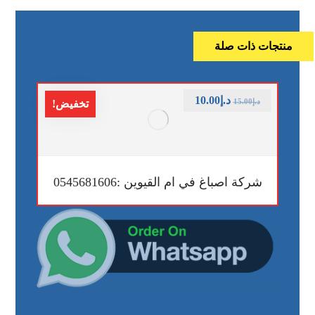
منتجات ذات صلة
د.إ
10.00
د.إ
15.00
تخفيض!
شركة اصباغ في ام القيوين :0545681606