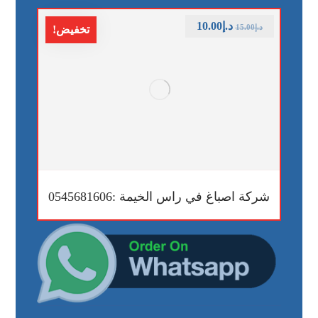
د.إ
10.00
د.إ
15.00
تخفيض!
شركة اصباغ في راس الخيمة :0545681606