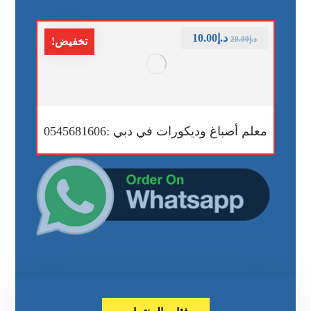
د.إ
10.00
د.إ
20.00
تخفيض!
معلم أصباغ وديكورات في دبي :0545681606