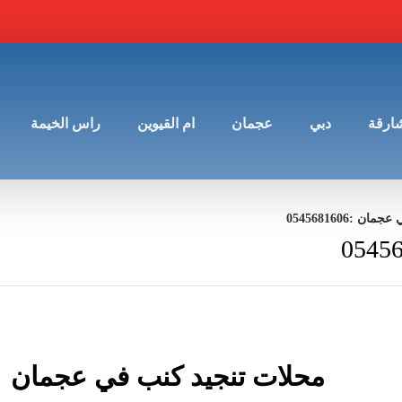
شارقة
دبي
عجمان
ام القيوين
راس الخيمة
 :0545681606
محلات تنجيد كنب في عجمان