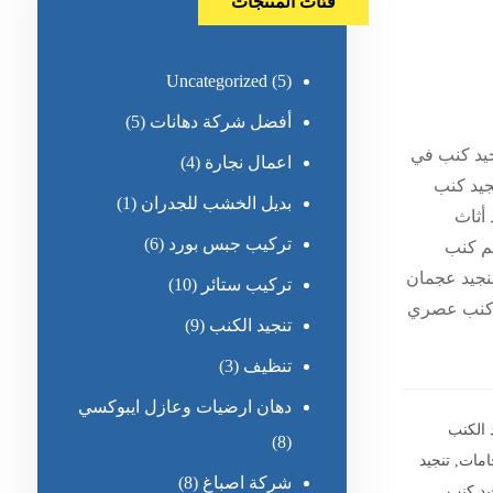
فئات المنتجات
Uncategorized
(5)
أفضل شركة دهانات
(5)
جيد كنب في
اعمال نجارة
(4)
جيد كنب
بديل الخشب للجدران
(1)
أثاث
تركيب جبس بورد
(6)
م كنب
نجيد عجمان
تركيب ستائر
(10)
د كنب عصري
تنجيد الكنب
(9)
تنظيف
(3)
دهان ارضيات وعازل ايبوكسي
 الكنب
(8)
امات
,
تنجيد
شركة اصباغ
(8)
يد كنب