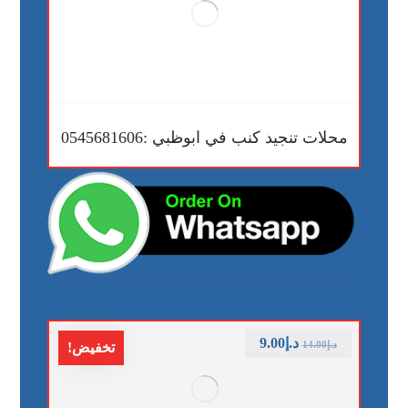
محلات تنجيد كنب في ابوظبي :0545681606
د.إ
9.00
د.إ
14.00
تخفيض!