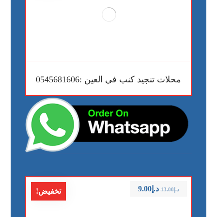
محلات تنجيد كنب في العين :0545681606
د.إ
9.00
د.إ
13.00
تخفيض!