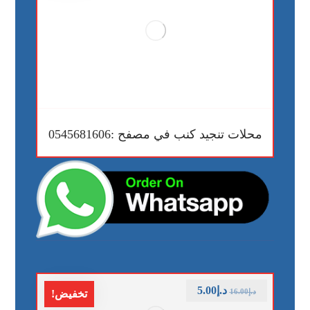
محلات تنجيد كنب في مصفح :0545681606
د.إ
5.00
د.إ
16.00
تخفيض!