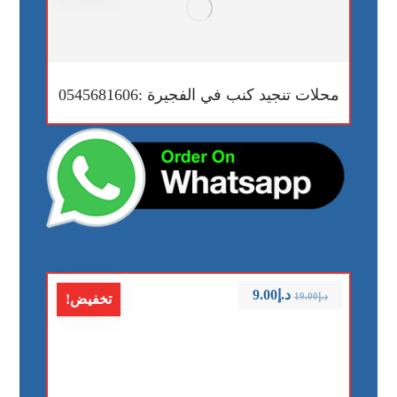
محلات تنجيد كنب في الفجيرة :0545681606
د.إ
9.00
د.إ
19.00
تخفيض!