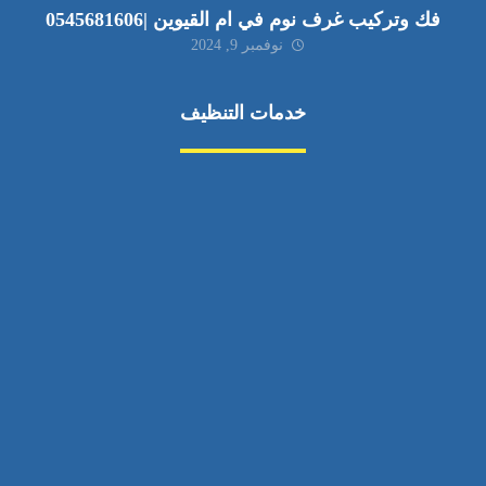
فك وتركيب غرف نوم في ام القيوين |0545681606
نوفمبر 9, 2024
خدمات التنظيف
مكافحة الآفات
مركبة
بناء
غسيل سيارة
صيانة
تجاري
عادي
خدمات
الداخلية
الخارج
اتصال
لورم