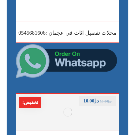
محلات تفصيل اثاث في عجمان :0545681606
د.إ
10.00
د.إ
15.00
تخفيض!