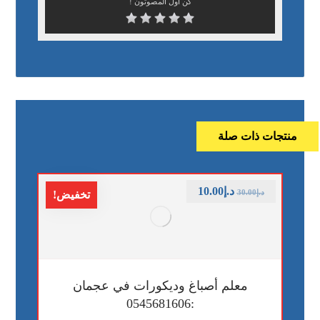
كن أول المصوتون !
منتجات ذات صلة
د.إ
10.00
د.إ
30.00
تخفيض!
معلم أصباغ وديكورات في عجمان
:0545681606