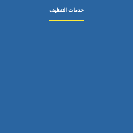
خدمات التنظيف
مكافحة الآفات
مركبة
بناء
غسيل سيارة
صيانة
تجاري
عادي
خدمات
الداخلية
الخارج
اتصال
لورم
معلومات
الخارج
خدمات