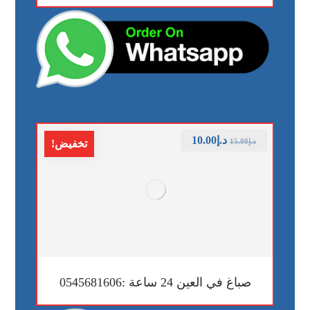
د.إ
10.00
د.إ
15.00
تخفيض!
صباغ في العين 24 ساعة :0545681606