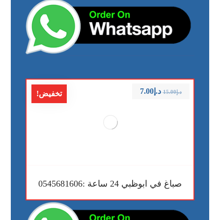
د.إ
7.00
د.إ
15.00
تخفيض!
صباغ في ابوظبي 24 ساعة :0545681606