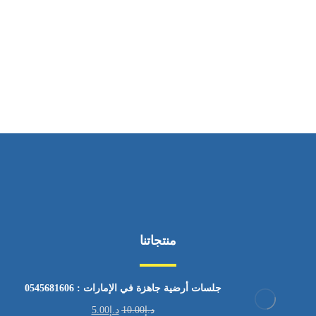
ساعات العمل
من السبت إلى الجمعة 9:٠٠ - 12:٠٠
منتجاتنا
جلسات أرضية جاهزة في الإمارات : 0545681606
د.إ
10.00
د.إ
5.00