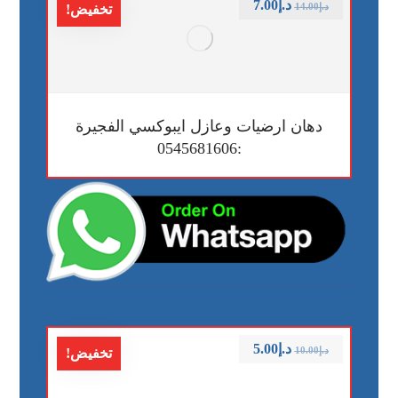
د.إ
7.00
د.إ
14.00
تخفيض!
دهان ارضيات وعازل ايبوكسي الفجيرة
:0545681606
د.إ
5.00
د.إ
10.00
تخفيض!