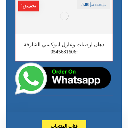
د.إ
5.00
د.إ
10.00
تخفيض!
دهان ارضيات وعازل ايبوكسي الشارقة
:0545681606
فئات المنتجات