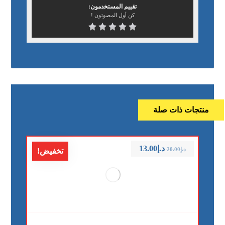
تقييم المستخدمون:
كن أول المصوتون !
منتجات ذات صلة
د.إ
13.00
د.إ
20.00
تخفيض!