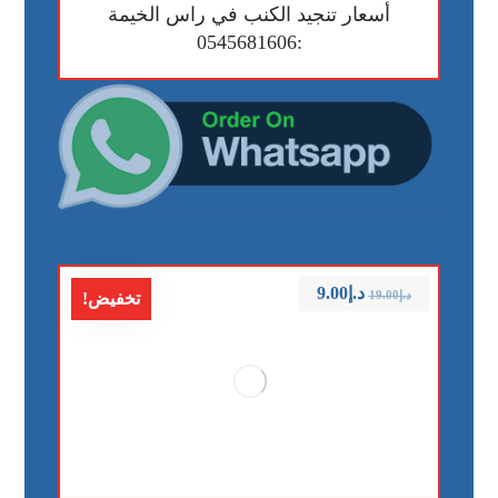
أسعار تنجيد الكنب في راس الخيمة
:0545681606
د.إ
9.00
د.إ
19.00
تخفيض!