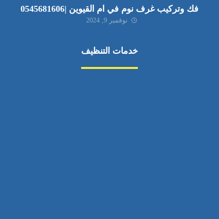
فك وتركيب غرف نوم في ام القيوين |0545681606
نوفمبر 9, 2024
خدمات التنظيف
مكافحة الآفات
مركبة
بناء
غسيل سيارة
صيانة
تجاري
عادي
خدمات
الداخلية
الخارج
اتصال
لورم